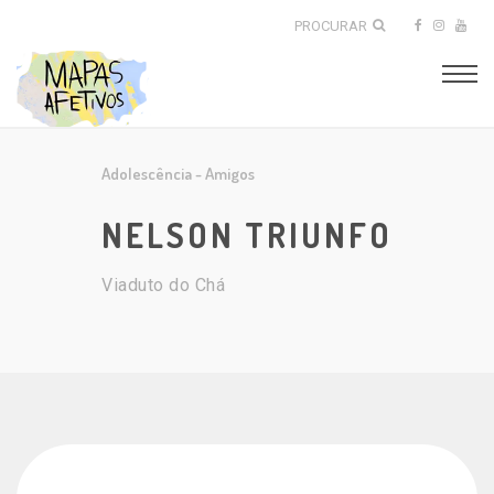
PROCURAR
Adolescência
-
Amigos
NELSON TRIUNFO
Viaduto do Chá