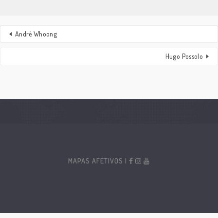
André Whoong
Hugo Possolo
MAPAS AFETIVOS |